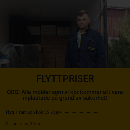
FLYTTPRISER
OBS! Alla möbler som vi kör kommer att vara
inplastade på grund av säkerhet!
2 500:-
Flytt 1 rum och kök 55 Kvm
Distans inom 30 km