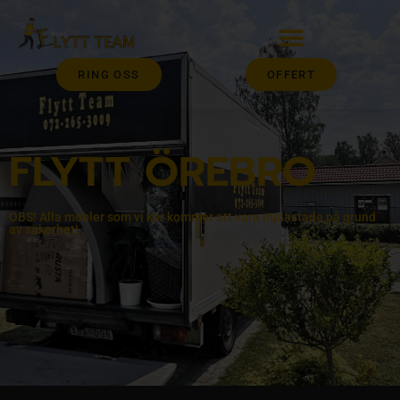
RING OSS
OFFERT
FLYTT ÖREBRO
OBS! Alla möbler som vi kör kommer att vara inplastade på grund
av säkerhet!