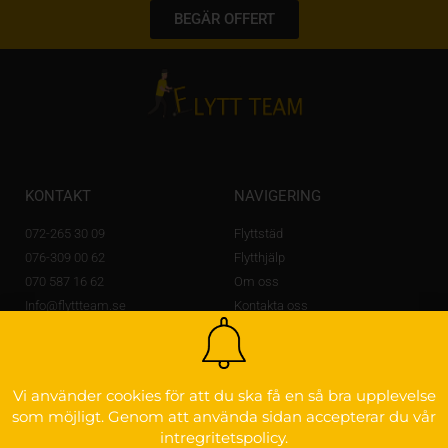
BEGÄR OFFERT
KONTAKT
NAVIGERING
072-265 30 09
Flyttstäd
076-309 00 62
Flytthjälp
070 587 16 62
Om oss
Info@flyttteam.se
Kontakta oss
Lövstagatan 14 A,
703 56 Örebro
OM FLYTTEAM
Vi använder cookies för att du ska få en så bra upplevelse
som möjligt. Genom att använda sidan accepterar du vår
Godkänd för F-skatt
intregritetspolicy.