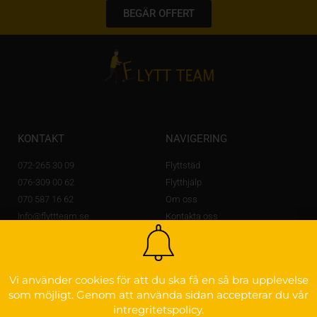
BEGÄR OFFERT
KONTAKT
NAVIGERING
072-265 30 09
Flyttstäd
076-309 00 62
Flytthjälp
070 587 16 62
Om oss
Info@flyttteam.se
Kontakta oss
Lövstagatan 14 A,
703 56 Örebro
OM FLYTTEAM
Vi använder cookies för att du ska få en så bra upplevelse
som möjligt. Genom att använda sidan accepterar du vår
Godkänd för F-skatt
intregritetspolicy.