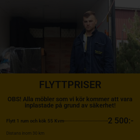
FLYTTPRISER
OBS! Alla möbler som vi kör kommer att vara
inplastade på grund av säkerhet!
2 500:-
Flytt 1 rum och kök 55 Kvm
Distans inom 30 km