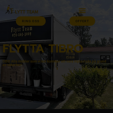
RING OSS
OFFERT
FLYTTA TIBRO
OBS! Alla möbler som vi kör kommer att vara inplastade på grund
av säkerhet!