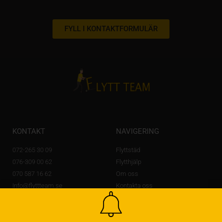
FYLL I KONTAKTFORMULÄR
KONTAKT
NAVIGERING
072-265 30 09
Flyttstäd
076-309 00 62
Flytthjälp
070 587 16 62
Om oss
Info@flyttteam.se
Kontakta oss
Lövstagatan 14 A,
703 56 Örebro