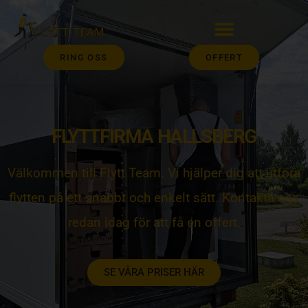
RING OSS
OFFERT
FLYTTFIRMA HALLSBERG
Välkommen till Flytt Team. Vi hjälper dig att utföra
flytten på ett snabbt och enkelt sätt. Kontakta oss
redan idag för att få en offert.
SE VÅRA PRISER HÄR