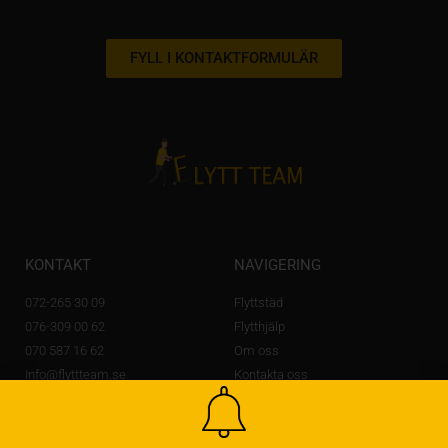
FYLL I KONTAKTFORMULÄR
KONTAKT
NAVIGERING
072-265 30 09
Flyttstäd
076-309 00 62
Flytthjälp
070 587 16 62
Om oss
Info@flyttteam.se
Kontakta oss
Lövstagatan 14 A,
703 56 Örebro