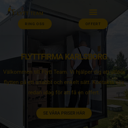
RING OSS
OFFERT
FLYTTFIRMA KARLSBORG
Välkommen till Flytt Team. Vi hjälper dig att utföra
flytten på ett snabbt och enkelt sätt. Kontakta oss
redan idag för att få en offert.
SE VÅRA PRISER HÄR