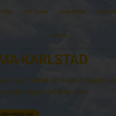
TSTÄD
FLYTTHJÄLP
VÅRA PRISER
KONTAKT
OM OSS
RMA KARLSTAD
lper dig att utföra flytten på ett snabbt oc
ss redan idag för att få en offert.
 VÅRA PRISER HÄR