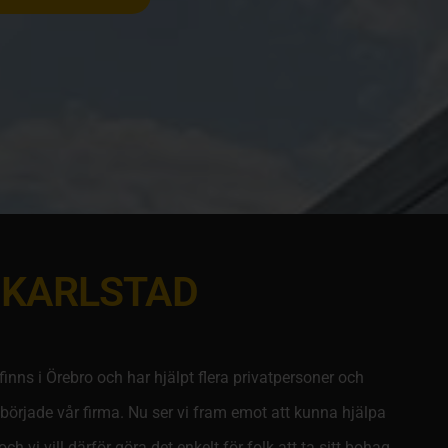
 KARLSTAD
Vi finns i Örebro och har hjälpt flera privatpersoner och
i började vår firma. Nu ser vi fram emot att kunna hjälpa
 vi vill därför göra det enkelt för folk att ta sitt bohag