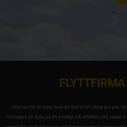
FLYTTFIRMA
Hos oss får du hjälp med din flytt till ett riktigt bra pris. 
företagare att flytta på ett smidigt och effektivt sätt sedan v
många fler. En flytt kan vara väldigt krävande på många sätt och