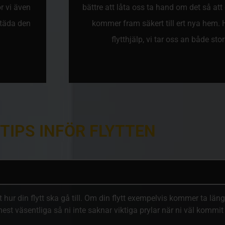
r vi även
bättre att låta oss ta hand om det så att 
städa den
kommer fram säkert till ert nya hem. Hö
flytthjälp, vi tar oss an både st
 TIPS INFÖR FLYTTEN
u vet hur din flytt ska gå till. Om din flytt exempelvis kommer ta län
t väsentliga så ni inte saknar viktiga prylar när ni väl kommit ti