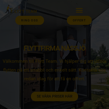
RING OSS
OFFERT
FLYTTFIRMA NÄSSJÖ
Välkommen till Flytt Team. Vi hjälper dig att utföra
flytten på ett snabbt och enkelt sätt. Kontakta oss
redan idag för att få en offert.
SE VÅRA PRISER HÄR