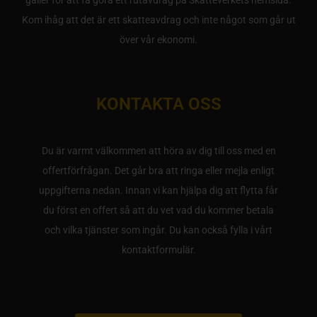
gäller för att få göra ett rutavdrag på Skatteverkets hemsida.
Kom ihåg att det är ett skatteavdrag och inte något som går ut
över vår ekonomi.
KONTAKTA OSS
Du är varmt välkommen att höra av dig till oss med en
offertförfrågan. Det går bra att ringa eller mejla enligt
uppgifterna nedan. Innan vi kan hjälpa dig att flytta får
du först en offert så att du vet vad du kommer betala
och vilka tjänster som ingår. Du kan också fylla i vårt
kontaktformulär.