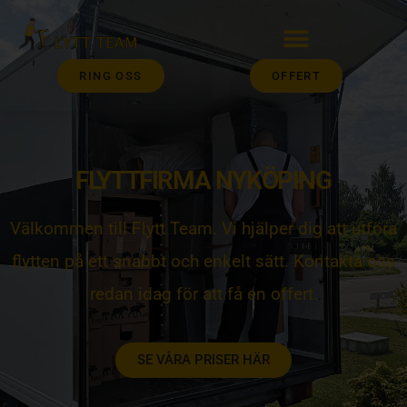
RING OSS
OFFERT
FLYTTFIRMA NYKÖPING
Välkommen till Flytt Team. Vi hjälper dig att utföra
flytten på ett snabbt och enkelt sätt. Kontakta oss
redan idag för att få en offert.
SE VÅRA PRISER HÄR