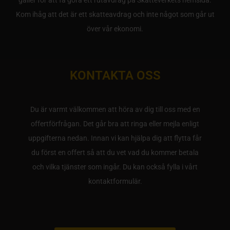
gäller för att få göra ett rutavdrag på Skatteverkets hemsida.
Kom ihåg att det är ett skatteavdrag och inte något som går ut
över vår ekonomi.
KONTAKTA OSS
Du är varmt välkommen att höra av dig till oss med en
offertförfrågan. Det går bra att ringa eller mejla enligt
uppgifterna nedan. Innan vi kan hjälpa dig att flytta får
du först en offert så att du vet vad du kommer betala
och vilka tjänster som ingår. Du kan också fylla i vårt
kontaktformulär.