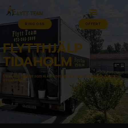
RING OSS
OFFERT
FLYTTHJÄLP
TIDAHOLM
OBS! Alla möbler som vi kör kommer att vara inplastade på grund
av säkerhet!