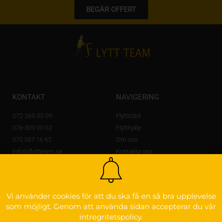
BEGÄR OFFERT
KONTAKT
NAVIGERING
072-265 30 09
Flyttstäd
076-309 00 62
Flytthjälp
070 587 16 62
Om oss
Info@flyttteam.se
Kontakta oss
Lövstagatan 14 A,
703 56 Örebro
OM FLYTTEAM
Vi använder cookies för att du ska få en så bra upplevelse
som möjligt. Genom att använda sidan accepterar du vår
Godkänd för F-skatt
intregritetspolicy.