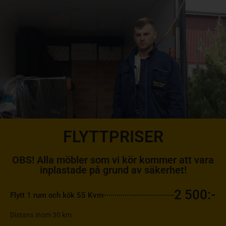
FLYTTPRISER
OBS! Alla möbler som vi kör kommer att vara
inplastade på grund av säkerhet!
2 500:-
Flytt 1 rum och kök 55 Kvm
Distans inom 30 km