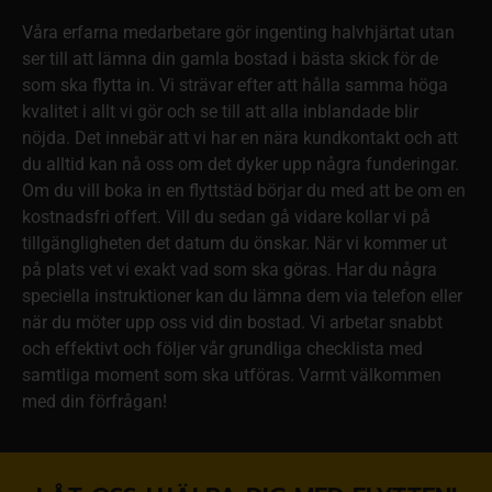
Våra erfarna medarbetare gör ingenting halvhjärtat utan
ser till att lämna din gamla bostad i bästa skick för de
som ska flytta in. Vi strävar efter att hålla samma höga
kvalitet i allt vi gör och se till att alla inblandade blir
nöjda. Det innebär att vi har en nära kundkontakt och att
du alltid kan nå oss om det dyker upp några funderingar.
Om du vill boka in en flyttstäd börjar du med att be om en
kostnadsfri offert. Vill du sedan gå vidare kollar vi på
tillgängligheten det datum du önskar. När vi kommer ut
på plats vet vi exakt vad som ska göras. Har du några
speciella instruktioner kan du lämna dem via telefon eller
när du möter upp oss vid din bostad. Vi arbetar snabbt
och effektivt och följer vår grundliga checklista med
samtliga moment som ska utföras. Varmt välkommen
med din förfrågan!