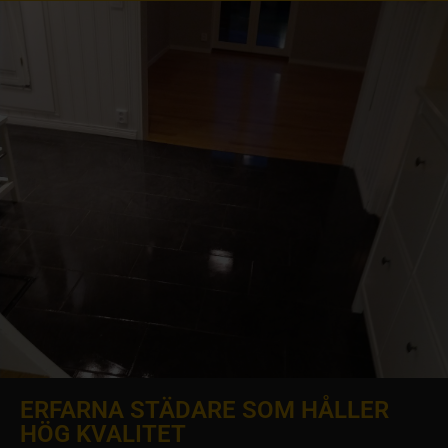
ERFARNA STÄDARE SOM HÅLLER
HÖG KVALITET