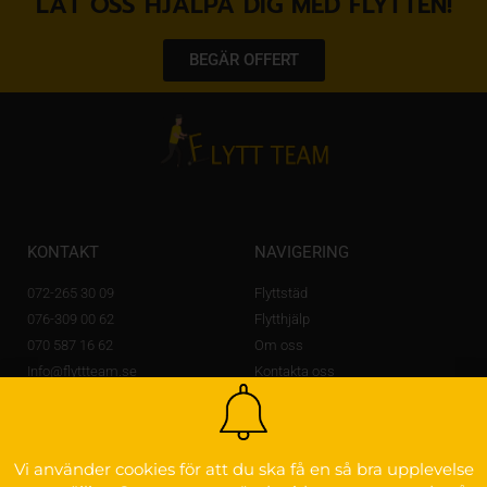
LÅT OSS HJÄLPA DIG MED FLYTTEN!
BEGÄR OFFERT
KONTAKT
NAVIGERING
072-265 30 09
Flyttstäd
076-309 00 62
Flytthjälp
070 587 16 62
Om oss
Info@flyttteam.se
Kontakta oss
Lövstagatan 14 A,
703 56 Örebro
OM FLYTTEAM
Vi använder cookies för att du ska få en så bra upplevelse