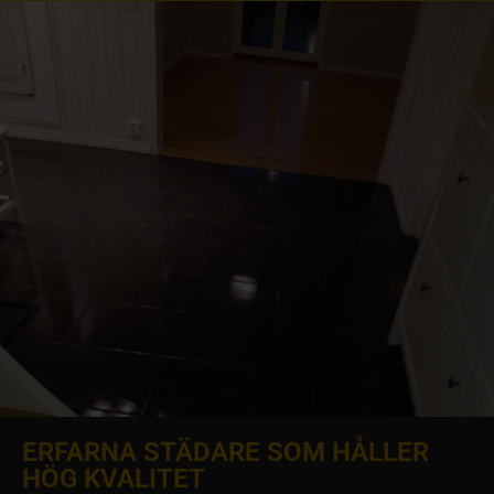
ERFARNA STÄDARE SOM HÅLLER
HÖG KVALITET