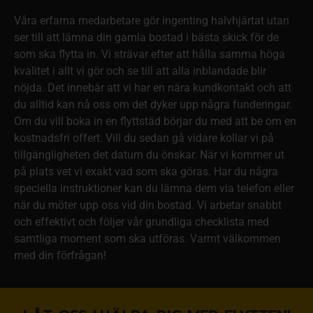
Våra erfarna medarbetare gör ingenting halvhjärtat utan
ser till att lämna din gamla bostad i bästa skick för de
som ska flytta in. Vi strävar efter att hålla samma höga
kvalitet i allt vi gör och se till att alla inblandade blir
nöjda. Det innebär att vi har en nära kundkontakt och att
du alltid kan nå oss om det dyker upp några funderingar.
Om du vill boka in en flyttstäd börjar du med att be om en
kostnadsfri offert. Vill du sedan gå vidare kollar vi på
tillgängligheten det datum du önskar. När vi kommer ut
på plats vet vi exakt vad som ska göras. Har du några
speciella instruktioner kan du lämna dem via telefon eller
när du möter upp oss vid din bostad. Vi arbetar snabbt
och effektivt och följer vår grundliga checklista med
samtliga moment som ska utföras. Varmt välkommen
med din förfrågan!