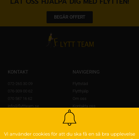
LÅT OSS HJÄLPA DIG MED FLYTTEN!
BEGÄR OFFERT
KONTAKT
NAVIGERING
072-265 30 09
Flyttstäd
076-309 00 62
Flytthjälp
070 587 16 62
Om oss
Info@flyttteam.se
Kontakta oss
Lövstagatan 14 A,
703 56 Örebro
OM FLYTTEAM
Vi använder cookies för att du ska få en så bra upplevelse