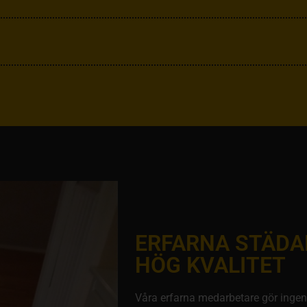
ERFARNA STÄDA
HÖG KVALITET
Våra erfarna medarbetare gör ingenti