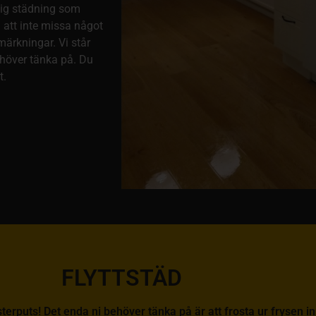
lig städning som
ll att inte missa något
ärkningar. Vi står
ehöver tänka på. Du
t.
FLYTTSTÄD
önsterputs! Det enda ni behöver tänka på är att frosta ur frysen