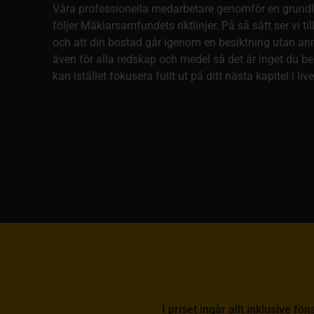
Våra professionella medarbetare genomför en grund
följer Mäklarsamfundets riktlinjer. På så sätt ser vi ti
och att din bostad går igenom en besiktning utan anm
även för alla redskap och medel så det är inget du b
kan istället fokusera fullt ut på ditt nästa kapitel i live
I priset ingår allt inklusive f