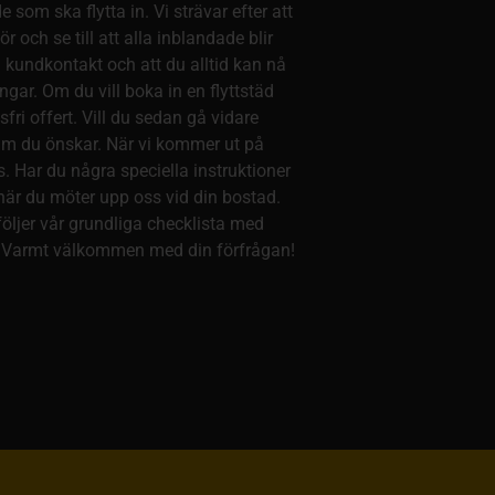
 som ska flytta in. Vi strävar efter att
r och se till att alla inblandade blir
a kundkontakt och att du alltid kan nå
gar. Om du vill boka in en flyttstäd
ri offert. Vill du sedan gå vidare
atum du önskar. När vi kommer ut på
. Har du några speciella instruktioner
när du möter upp oss vid din bostad.
följer vår grundliga checklista med
 Varmt välkommen med din förfrågan!