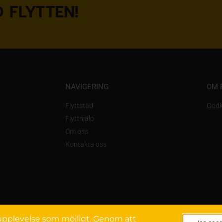
 FLYTTEN!
NAVIGERING
OM 
Flyttstäd
Godk
Flytthjälp
Om oss
Kontakta oss
a upplevelse som möjligt. Genom att