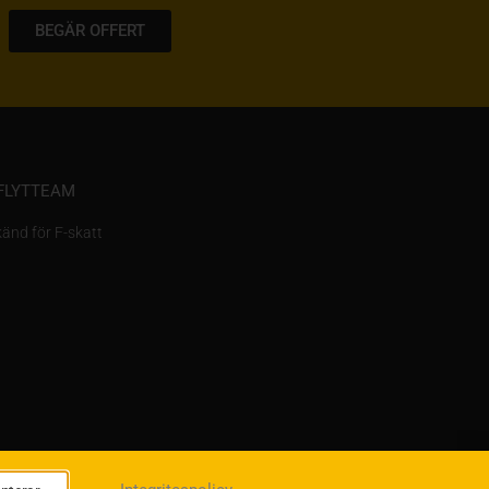
BEGÄR OFFERT
FLYTTEAM
änd för F-skatt