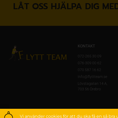
LÅT OSS HJÄLPA DIG MED
KONTAKT
072-265 30 09
076-309 00 62
070 587 16 62
Info@flyttteam.se
Lövstagatan 14 A,
703 56 Örebro
Vi använder cookies för att du ska få en så br