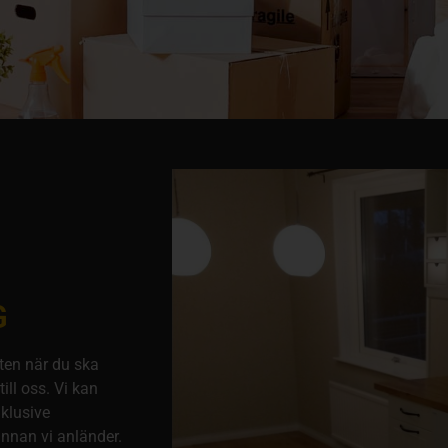
G
ten när du ska
ill oss. Vi kan
nklusive
innan vi anländer.