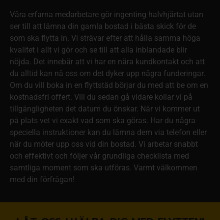
Våra erfarna medarbetare gör ingenting halvhjärtat utan
ser till att lämna din gamla bostad i bästa skick för de
som ska flytta in. Vi strävar efter att hålla samma höga
kvalitet i allt vi gör och se till att alla inblandade blir
nöjda. Det innebär att vi har en nära kundkontakt och att
du alltid kan nå oss om det dyker upp några funderingar.
Om du vill boka in en flyttstäd börjar du med att be om en
kostnadsfri offert. Vill du sedan gå vidare kollar vi på
tillgängligheten det datum du önskar. När vi kommer ut
på plats vet vi exakt vad som ska göras. Har du några
speciella instruktioner kan du lämna dem via telefon eller
när du möter upp oss vid din bostad. Vi arbetar snabbt
och effektivt och följer vår grundliga checklista med
samtliga moment som ska utföras. Varmt välkommen
med din förfrågan!