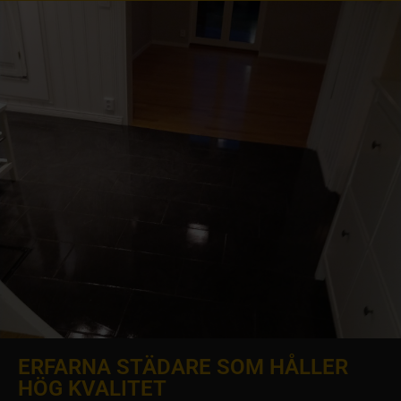
ERFARNA STÄDARE SOM HÅLLER
HÖG KVALITET