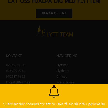
LÅT OSS HJÄLPA DIG MED FLYTTEN!
BEGÄR OFFERT
KONTAKT
NAVIGERING
072-265 30 09
Flyttstäd
076-309 00 62
Flytthjälp
070 587 16 62
Om oss
Info@flyttteam.se
Kontakta oss
Lövstagatan 14 A,
703 56 Örebro
OM FLYTTEAM
Vi använder cookies för att du ska få en så bra upplevelse