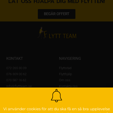
LÅT OSS HJÄLPA DIG MED FLYTTEN!
BEGÄR OFFERT
KONTAKT
NAVIGERING
072-265 30 09
Flyttstäd
076-309 00 62
Flytthjälp
070 587 16 62
Om oss
Info@flyttteam.se
Kontakta oss
Lövstagatan 14 A,
703 56 Örebro
OM FLYTTEAM
Vi använder cookies för att du ska få en så bra upplevelse