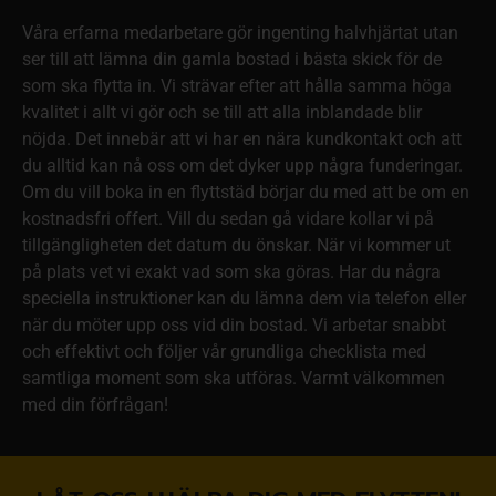
Våra erfarna medarbetare gör ingenting halvhjärtat utan
ser till att lämna din gamla bostad i bästa skick för de
som ska flytta in. Vi strävar efter att hålla samma höga
kvalitet i allt vi gör och se till att alla inblandade blir
nöjda. Det innebär att vi har en nära kundkontakt och att
du alltid kan nå oss om det dyker upp några funderingar.
Om du vill boka in en flyttstäd börjar du med att be om en
kostnadsfri offert. Vill du sedan gå vidare kollar vi på
tillgängligheten det datum du önskar. När vi kommer ut
på plats vet vi exakt vad som ska göras. Har du några
speciella instruktioner kan du lämna dem via telefon eller
när du möter upp oss vid din bostad. Vi arbetar snabbt
och effektivt och följer vår grundliga checklista med
samtliga moment som ska utföras. Varmt välkommen
med din förfrågan!