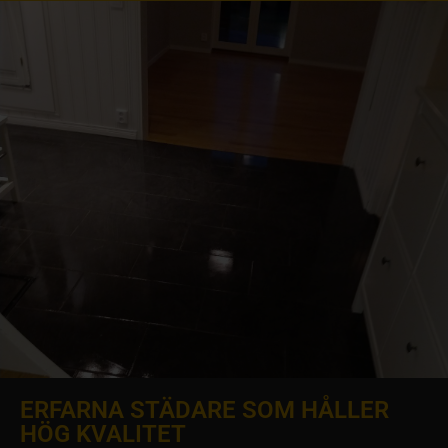
ERFARNA STÄDARE SOM HÅLLER
HÖG KVALITET