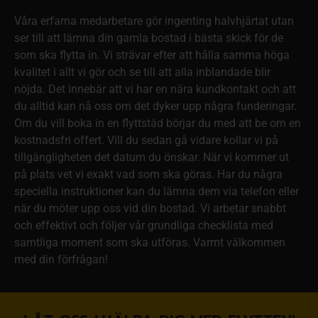
Våra erfarna medarbetare gör ingenting halvhjärtat utan
ser till att lämna din gamla bostad i bästa skick för de
som ska flytta in. Vi strävar efter att hålla samma höga
kvalitet i allt vi gör och se till att alla inblandade blir
nöjda. Det innebär att vi har en nära kundkontakt och att
du alltid kan nå oss om det dyker upp några funderingar.
Om du vill boka in en flyttstäd börjar du med att be om en
kostnadsfri offert. Vill du sedan gå vidare kollar vi på
tillgängligheten det datum du önskar. När vi kommer ut
på plats vet vi exakt vad som ska göras. Har du några
speciella instruktioner kan du lämna dem via telefon eller
när du möter upp oss vid din bostad. Vi arbetar snabbt
och effektivt och följer vår grundliga checklista med
samtliga moment som ska utföras. Varmt välkommen
med din förfrågan!