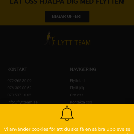
LÅT OSS HJÄLPA DIG MED FLYTTEN!
BEGÄR OFFERT
KONTAKT
NAVIGERING
072-265 30 09
Flyttstäd
076-309 00 62
Flytthjälp
070 587 16 62
Om oss
Info@flyttteam.se
Kontakta oss
Lövstagatan 14 A,
703 56 Örebro
OM FLYTTEAM
Vi använder cookies för att du ska få en så bra upplevelse