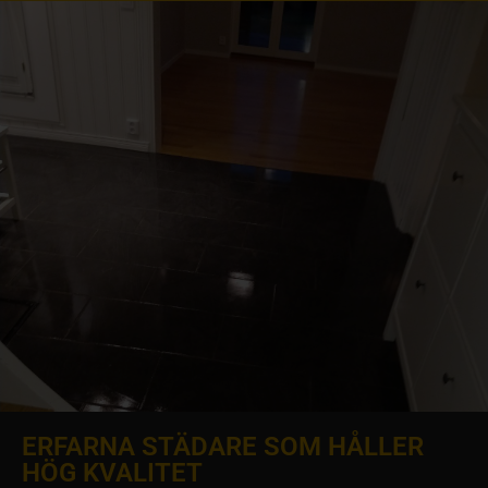
ERFARNA STÄDARE SOM HÅLLER
HÖG KVALITET