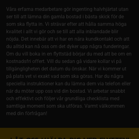
Våra erfarna medarbetare gör ingenting halvhjärtat utan
ser till att lämna din gamla bostad i bästa skick för de
som ska flytta in. Vi strävar efter att hålla samma höga
kvalitet i allt vi gör och se till att alla inblandade blir
nöjda. Det innebär att vi har en nära kundkontakt och att
du alltid kan nå oss om det dyker upp några funderingar.
Om du vill boka in en flyttstäd börjar du med att be om en
kostnadsfri offert. Vill du sedan gå vidare kollar vi på
tillgängligheten det datum du önskar. När vi kommer ut
på plats vet vi exakt vad som ska göras. Har du några
speciella instruktioner kan du lämna dem via telefon eller
när du möter upp oss vid din bostad. Vi arbetar snabbt
och effektivt och följer vår grundliga checklista med
samtliga moment som ska utföras. Varmt välkommen
med din förfrågan!