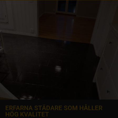
ERFARNA STÄDARE SOM HÅLLER
HÖG KVALITET