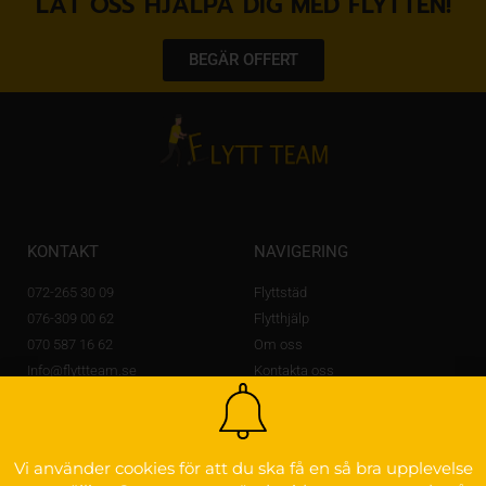
LÅT OSS HJÄLPA DIG MED FLYTTEN!
BEGÄR OFFERT
KONTAKT
NAVIGERING
072-265 30 09
Flyttstäd
076-309 00 62
Flytthjälp
070 587 16 62
Om oss
Info@flyttteam.se
Kontakta oss
Lövstagatan 14 A,
703 56 Örebro
OM FLYTTEAM
Vi använder cookies för att du ska få en så bra upplevelse