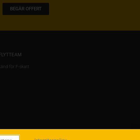
BEGÄR OFFERT
FLYTTEAM
änd för F-skatt