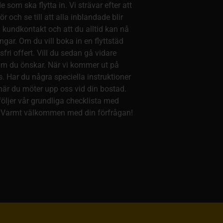
 som ska flytta in. Vi strävar efter att
r och se till att alla inblandade blir
a kundkontakt och att du alltid kan nå
gar. Om du vill boka in en flyttstäd
ri offert. Vill du sedan gå vidare
atum du önskar. När vi kommer ut på
. Har du några speciella instruktioner
när du möter upp oss vid din bostad.
följer vår grundliga checklista med
 Varmt välkommen med din förfrågan!