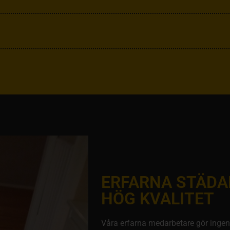
ERFARNA STÄDA
HÖG KVALITET
Våra erfarna medarbetare gör ingenti