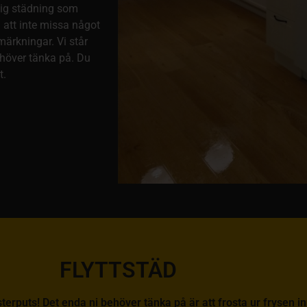
lig städning som
ll att inte missa något
ärkningar. Vi står
ehöver tänka på. Du
t.
FLYTTSTÄD
önsterputs! Det enda ni behöver tänka på är att frosta ur frysen