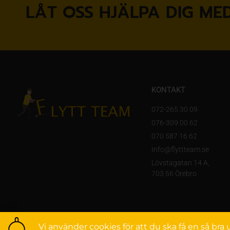
LÅT OSS HJÄLPA DIG MED
KONTAKT
072-265 30 09
076-309 00 62
070 587 16 62
Info@flyttteam.se
Lövstagatan 14 A,
703 56 Örebro
Vi använder cookies för att du ska få en så br