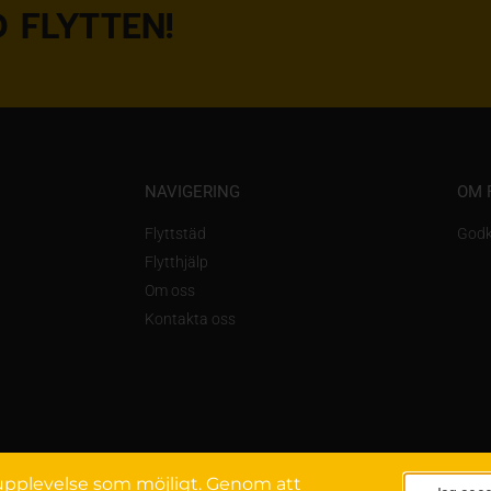
 FLYTTEN!
NAVIGERING
OM 
Flyttstäd
Godk
Flytthjälp
Om oss
Kontakta oss
a upplevelse som möjligt. Genom att