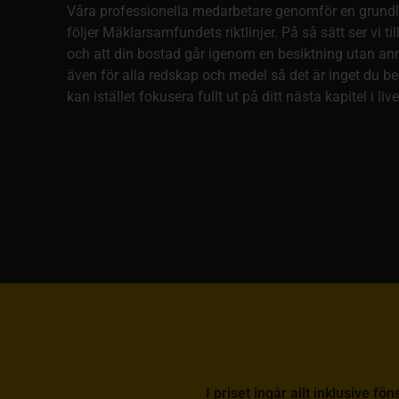
Våra professionella medarbetare genomför en grund
följer Mäklarsamfundets riktlinjer. På så sätt ser vi ti
och att din bostad går igenom en besiktning utan anm
även för alla redskap och medel så det är inget du b
kan istället fokusera fullt ut på ditt nästa kapitel i live
I priset ingår allt inklusive f